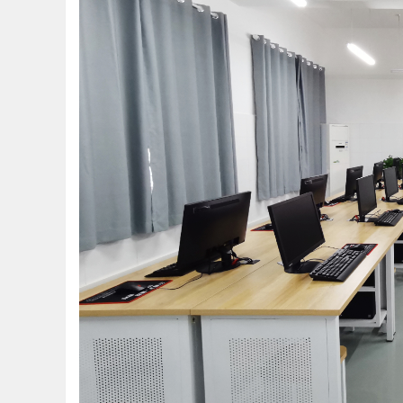
河
市
特