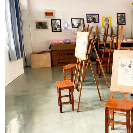
河
市
特