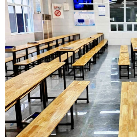
河
市
特