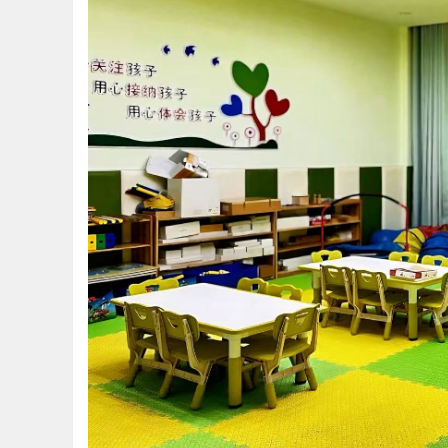
河
市
特