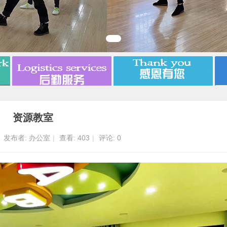
资源教室
发布者:
办公室
|
查看:
403
|
评论: 0