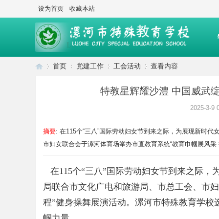
设为首页
收藏本站
首页
党建工作
工会活动
查看内容
后勤服务
特教星辉耀沙澧 中国威武
漯
›
›
›
›
2025-3-9 
摘要
: 在115个“三八”国际劳动妇女节到来之际，为展现新时
市妇女联合会于漯河体育场举办市直教育系统“教育巾帼展风采 扬帆
在115个“三八”国际劳动妇女节到来之际，
局联合市文化广电和旅游局、市总工会、市妇
程”健身操舞展演活动。漯河市特殊教育学校
河
帼力量。