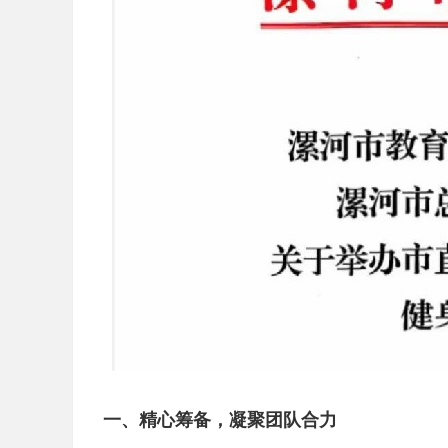
殊
教
一、精心筹备，凝聚团队合力