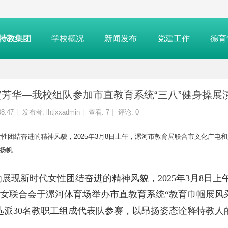
特教集团
学校概况
新闻发布
党建工作
德育
绽芳华—我校组队参加市直教育系统“三八”健身操展
08:47
|
发布者:
lhtjxxadmin
|
查看:
7
|
评论: 0
代女性团结奋进的精神风貌，2025年3月8日上午，漯河市教育局联合市文化广电
 ...
为展现新时代女性团结奋进的精神风貌，2025年3月8日上
女联合会于漯河体育场举办市直教育系统“教育巾帼展风
选派30名教职工组成代表队参赛，以昂扬姿态诠释特教人