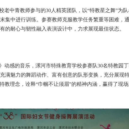
老中青教师参与的30人精英团队，以“特教星之舞”为队
末集中进行训练。参赛教师克服教学任务繁重等困难，
有的耐心与韧性融入表演设计中，力求展现最佳状态。
》动感的音乐，漯河市特殊教育学校参赛队30名特教园
充满魅力的舞蹈动作、富有创意的队形变换，充分展现
的特教理念，诠释“巾帼不让须眉”的精神内涵，赢得了现