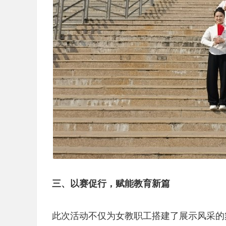
三、以赛促行，赋能教育新篇
此次活动不仅为女教职工搭建了展示风采的舞