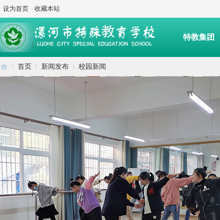
设为首页
收藏本站
特教集团
首页
新闻发布
校园新闻
后勤服务
漯
›
›
›
河