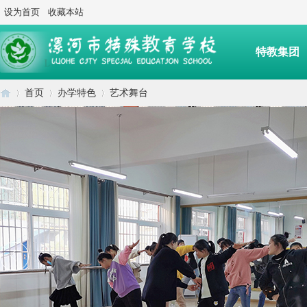
设为首页
收藏本站
特教集团
首页
办学特色
艺术舞台
后勤服务
漯
›
›
›
河