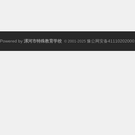
Powered by
漯河市特殊教育学校
豫公网安备41110202000
© 2001-2025