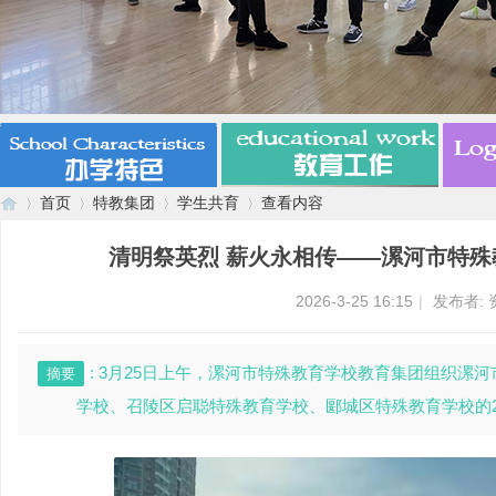
首页
特教集团
学生共育
查看内容
清明祭英烈 薪火永相传——漯河市特
漯
›
›
›
›
2026-3-25 16:15
|
发布者:
: 3月25日上午，漯河市特殊教育学校教育集团组织
摘要
学校、召陵区启聪特殊教育学校、郾城区特殊教育学校的