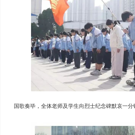
校
国歌奏毕，全体老师及学生向烈士纪念碑默哀一分