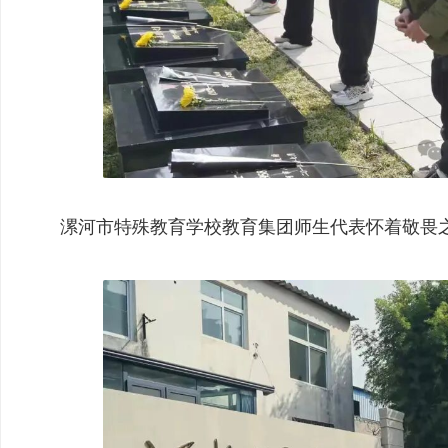
漯河市特殊教育学校教育集团师生代表怀着敬畏之