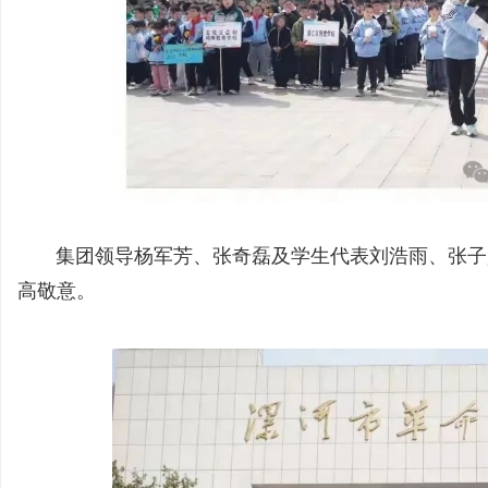
集团领导杨军芳、张奇磊及学生代表刘浩雨、张子昊
高敬意。