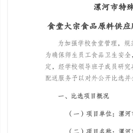
河
市
特