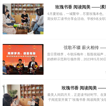
玫瑰书香 阅读阅美 ——
6月夏初临，一城繁华，尽显玫瑰本色。
期女职工读书分享会活动。学校9名女职
弦歌不辍 薪火相传 
昔日育桃李，今朝乐晚年；殷殷祝福声
的榜样示范和引领作用，2023年5月
玫瑰书香 阅读阅美 
最美人间四月天，正是读书好时节。在第
子阅览室开展了“玫瑰书香 阅读阅美”