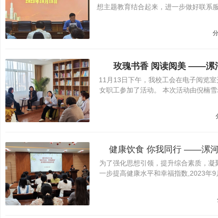
想主题教育结合起来，进一步做好联系
校
分
玫瑰书香 阅读阅美 ——
11月13日下午，我校工会在电子阅览室
女职工参加了活动。 本次活动由倪楠
健康饮食 你我同行 ——漯
为了强化思想引领，提升综合素质，凝
一步提高健康水平和幸福指数,2023年