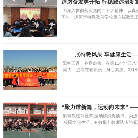
为深入贯彻落实党的二十大精神，认真落
下午，漯河市特殊教育学校第六届教职
殊
展特教风采 享健康生活 
阳春三月，春意盎然。在第114个“三
聚力，提高在教职员工身心素质。3月8
教
“聚力谱新篇，运动向未来” 
躬耕教坛育桃李,运动赋能促前行。为
校园文化生活，有效提升教师队伍的凝聚